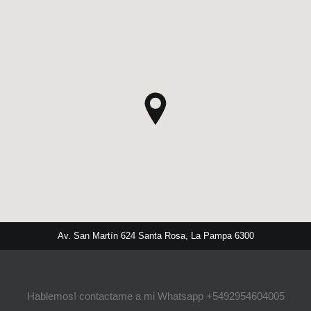
Av. San Martín 624 Santa Rosa, La Pampa 6300
Hablemos! contactame a mi Whatsapp +5492954604005